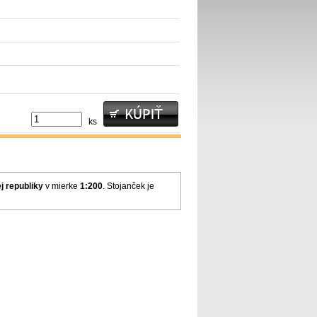
ks
j republiky
v mierke
1:200
. Stojanček je