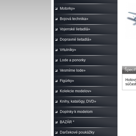
Motorky»
Bojová technika»
Vojenské lietadlá»
Dopravné lietadlá»
Vrtulníky»
Lode a ponorky
Špecif
Vesmírne lode»
Hotový
Figúrky»
súčasť
Kolekcie modelov»
Knihy, katalógy, DVD»
Doplnky k modelom
BAZÁR *
Darčekové poukážky