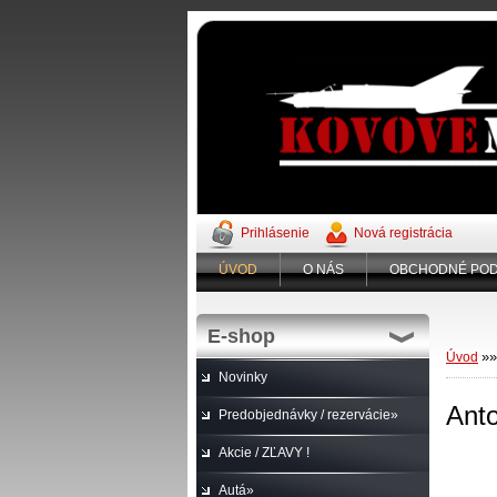
Prihlásenie
Nová registrácia
ÚVOD
O NÁS
OBCHODNÉ POD
E-shop
»
»
Úvod
Novinky
Anto
Predobjednávky / rezervácie»
Akcie / ZĽAVY !
Autá»