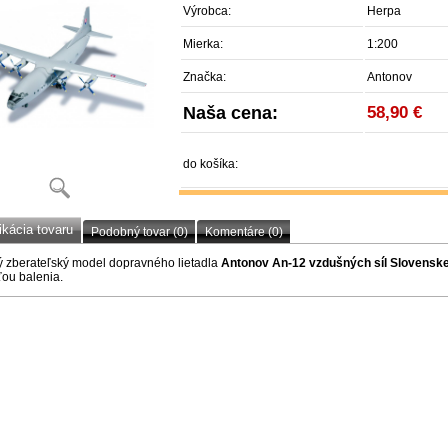
Výrobca:
Herpa
Mierka:
1:200
Značka:
Antonov
Naša cena:
58,90 €
do košíka:
ikácia tovaru
Podobný tovar (0)
Komentáre (0)
 zberateľský model dopravného lietadla
Antonov An-12 vzdušných síl Slovenske
ou balenia.